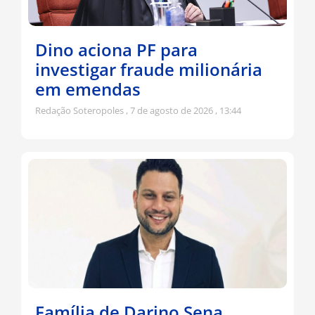
Dino aciona PF para
investigar fraude milionária
em emendas
Redação Soteropoles
7 de agosto de 2026
13:44
Família de Darino Sena