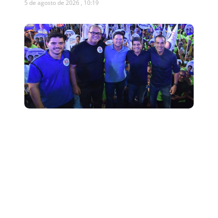
5 de agosto de 2026
10:19
Presidente da Câmara de
Salvador declara apoio a ACM
Neto após dizer que votará em
Lula
5 de agosto de 2026
10:12