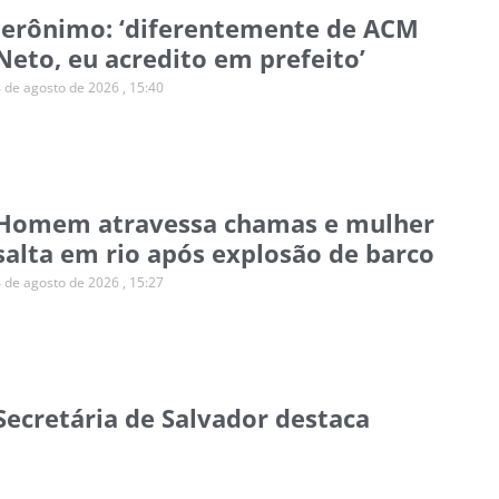
Jerônimo: ‘diferentemente de ACM
Neto, eu acredito em prefeito’
4 de agosto de 2026
15:40
Homem atravessa chamas e mulher
salta em rio após explosão de barco
4 de agosto de 2026
15:27
Secretária de Salvador destaca
desafio de ampliar o financiamento
climático para municípios