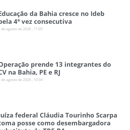
Educação da Bahia cresce no Ideb
pela 4ª vez consecutiva
5 de agosto de 2026
11:05
Operação prende 13 integrantes do
CV na Bahia, PE e RJ
5 de agosto de 2026
10:34
Juíza federal Cláudia Tourinho Scarpa
toma posse como desembargadora