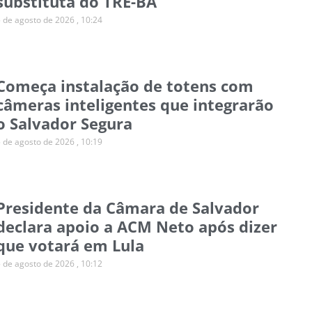
substituta do TRE-BA
5 de agosto de 2026
10:24
Começa instalação de totens com
câmeras inteligentes que integrarão
o Salvador Segura
5 de agosto de 2026
10:19
Presidente da Câmara de Salvador
declara apoio a ACM Neto após dizer
que votará em Lula
5 de agosto de 2026
10:12