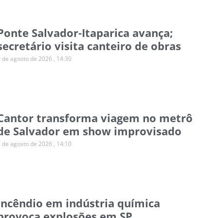
Ponte Salvador-Itaparica avança;
secretário visita canteiro de obras
5 de agosto de 2026
14:30
Cantor transforma viagem no metrô
de Salvador em show improvisado
5 de agosto de 2026
14:10
Incêndio em indústria química
provoca explosões em SP