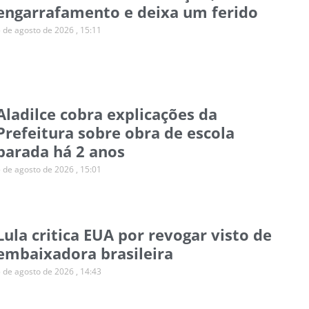
engarrafamento e deixa um ferido
5 de agosto de 2026
15:11
Aladilce cobra explicações da
Prefeitura sobre obra de escola
parada há 2 anos
5 de agosto de 2026
15:01
Lula critica EUA por revogar visto de
embaixadora brasileira
5 de agosto de 2026
14:43