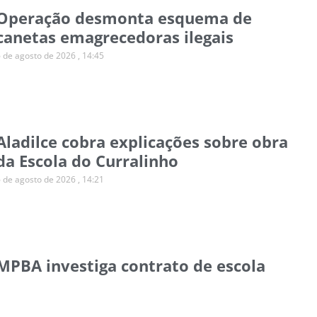
Operação desmonta esquema de
canetas emagrecedoras ilegais
6 de agosto de 2026
14:45
Aladilce cobra explicações sobre obra
da Escola do Curralinho
6 de agosto de 2026
14:21
MPBA investiga contrato de escola
para autistas em Salvador
6 de agosto de 2026
14:11