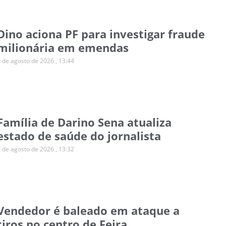
Dino aciona PF para investigar fraude
milionária em emendas
7 de agosto de 2026
13:44
Família de Darino Sena atualiza
estado de saúde do jornalista
7 de agosto de 2026
13:32
Vendedor é baleado em ataque a
tiros no centro de Feira