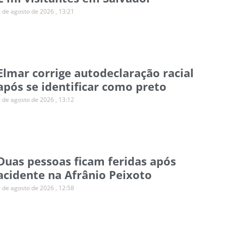
6 de agosto de 2026
13:21
Elmar corrige autodeclaração racial
após se identificar como preto
6 de agosto de 2026
13:12
Duas pessoas ficam feridas após
acidente na Afrânio Peixoto
6 de agosto de 2026
12:58