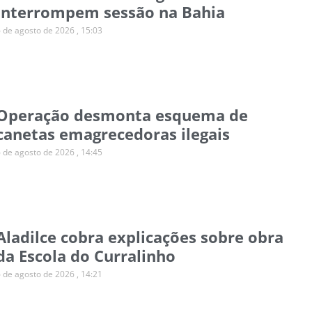
interrompem sessão na Bahia
6 de agosto de 2026
15:03
Operação desmonta esquema de
canetas emagrecedoras ilegais
6 de agosto de 2026
14:45
Aladilce cobra explicações sobre obra
da Escola do Curralinho
6 de agosto de 2026
14:21