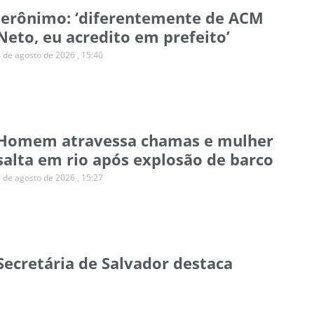
Jerônimo: ‘diferentemente de ACM
Neto, eu acredito em prefeito’
4 de agosto de 2026
15:40
Homem atravessa chamas e mulher
salta em rio após explosão de barco
4 de agosto de 2026
15:27
Secretária de Salvador destaca
desafio de ampliar o financiamento
climático para municípios