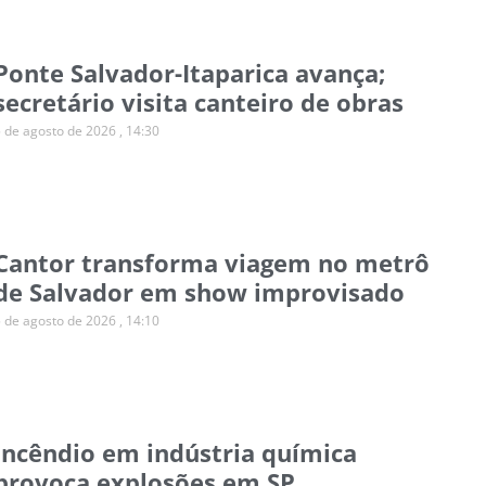
Ponte Salvador-Itaparica avança;
secretário visita canteiro de obras
5 de agosto de 2026
14:30
Cantor transforma viagem no metrô
de Salvador em show improvisado
5 de agosto de 2026
14:10
Incêndio em indústria química
provoca explosões em SP