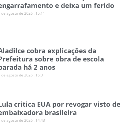
engarrafamento e deixa um ferido
5 de agosto de 2026
15:11
Aladilce cobra explicações da
Prefeitura sobre obra de escola
parada há 2 anos
5 de agosto de 2026
15:01
Lula critica EUA por revogar visto de
embaixadora brasileira
5 de agosto de 2026
14:43