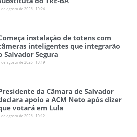
substituta do TRE-BA
5 de agosto de 2026
10:24
Começa instalação de totens com
câmeras inteligentes que integrarão
o Salvador Segura
5 de agosto de 2026
10:19
Presidente da Câmara de Salvador
declara apoio a ACM Neto após dizer
que votará em Lula
5 de agosto de 2026
10:12