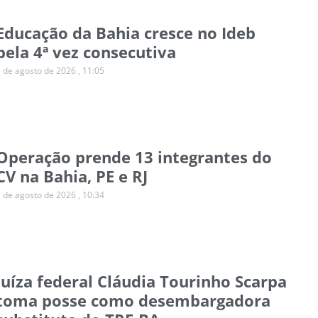
Educação da Bahia cresce no Ideb
pela 4ª vez consecutiva
5 de agosto de 2026
11:05
Operação prende 13 integrantes do
CV na Bahia, PE e RJ
5 de agosto de 2026
10:34
Juíza federal Cláudia Tourinho Scarpa
toma posse como desembargadora