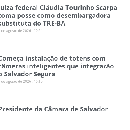
Juíza federal Cláudia Tourinho Scarpa
toma posse como desembargadora
substituta do TRE-BA
5 de agosto de 2026
10:24
Começa instalação de totens com
câmeras inteligentes que integrarão
o Salvador Segura
5 de agosto de 2026
10:19
Presidente da Câmara de Salvador
declara apoio a ACM Neto após dizer
que votará em Lula