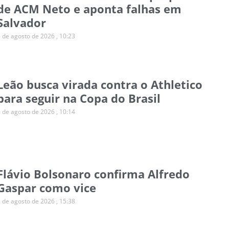
de ACM Neto e aponta falhas em
Salvador
6 de agosto de 2026
10:23
Leão busca virada contra o Athletico
para seguir na Copa do Brasil
6 de agosto de 2026
10:14
Flávio Bolsonaro confirma Alfredo
Gaspar como vice
5 de agosto de 2026
15:38