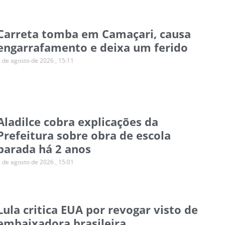
Carreta tomba em Camaçari, causa
engarrafamento e deixa um ferido
5 de agosto de 2026
15:11
Aladilce cobra explicações da
Prefeitura sobre obra de escola
parada há 2 anos
5 de agosto de 2026
15:01
Lula critica EUA por revogar visto de
embaixadora brasileira