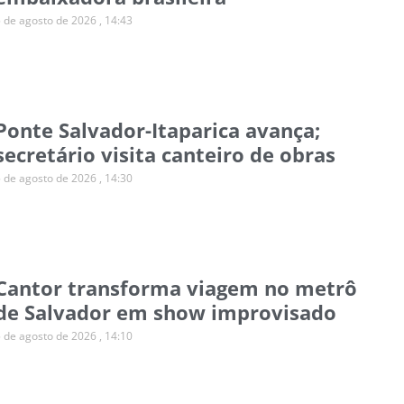
5 de agosto de 2026
14:43
Ponte Salvador-Itaparica avança;
secretário visita canteiro de obras
5 de agosto de 2026
14:30
Cantor transforma viagem no metrô
de Salvador em show improvisado
5 de agosto de 2026
14:10