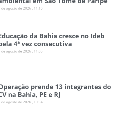
ambiental em São Tomé de Paripe
5 de agosto de 2026
11:10
Educação da Bahia cresce no Ideb
pela 4ª vez consecutiva
5 de agosto de 2026
11:05
Operação prende 13 integrantes do
CV na Bahia, PE e RJ
5 de agosto de 2026
10:34