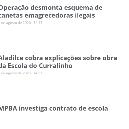
Operação desmonta esquema de
canetas emagrecedoras ilegais
6 de agosto de 2026
14:45
Aladilce cobra explicações sobre obra
da Escola do Curralinho
6 de agosto de 2026
14:21
MPBA investiga contrato de escola
para autistas em Salvador
6 de agosto de 2026
14:11