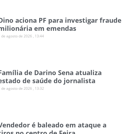
Dino aciona PF para investigar fraude
milionária em emendas
7 de agosto de 2026
13:44
Família de Darino Sena atualiza
estado de saúde do jornalista
7 de agosto de 2026
13:32
Vendedor é baleado em ataque a
tiros no centro de Feira