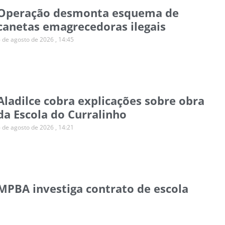
Operação desmonta esquema de
canetas emagrecedoras ilegais
6 de agosto de 2026
14:45
Aladilce cobra explicações sobre obra
da Escola do Curralinho
6 de agosto de 2026
14:21
MPBA investiga contrato de escola
para autistas em Salvador
6 de agosto de 2026
14:11