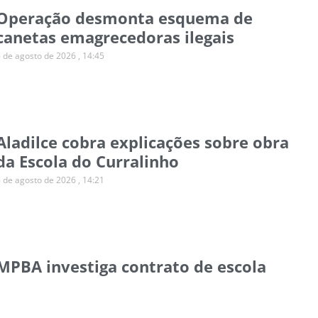
Operação desmonta esquema de
canetas emagrecedoras ilegais
6 de agosto de 2026
14:45
Aladilce cobra explicações sobre obra
da Escola do Curralinho
6 de agosto de 2026
14:21
MPBA investiga contrato de escola
para autistas em Salvador
6 de agosto de 2026
14:11