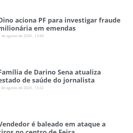
Dino aciona PF para investigar fraude
milionária em emendas
7 de agosto de 2026
13:44
Família de Darino Sena atualiza
estado de saúde do jornalista
7 de agosto de 2026
13:32
Vendedor é baleado em ataque a
tiros no centro de Feira