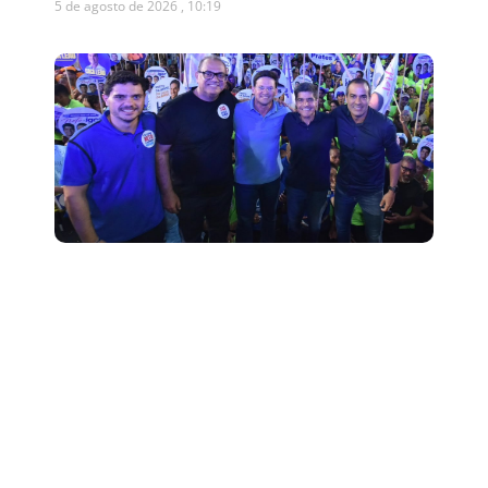
5 de agosto de 2026
10:19
Presidente da Câmara de
Salvador declara apoio a ACM
Neto após dizer que votará em
Lula
5 de agosto de 2026
10:12