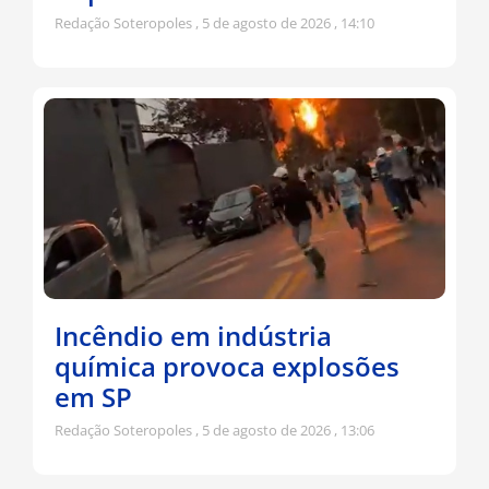
Redação Soteropoles
5 de agosto de 2026
14:10
Incêndio em indústria
química provoca explosões
em SP
Redação Soteropoles
5 de agosto de 2026
13:06