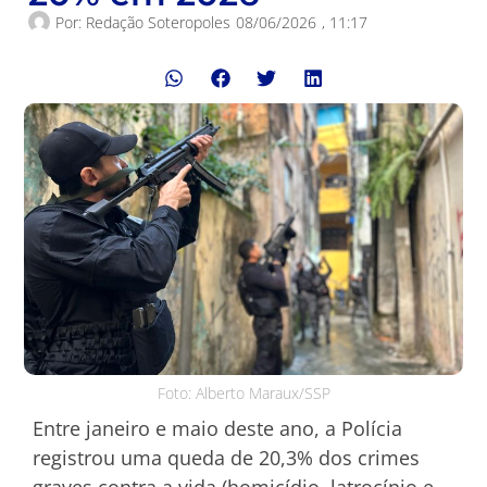
Por:
Redação Soteropoles
08/06/2026
,
11:17
Foto: Alberto Maraux/SSP
Entre janeiro e maio deste ano, a Polícia
registrou uma queda de 20,3% dos crimes
graves contra a vida (homicídio, latrocínio e