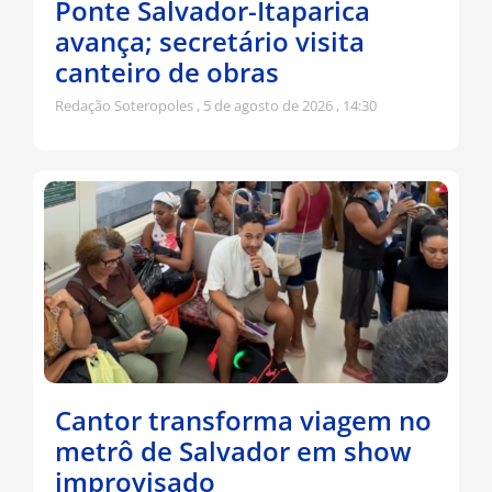
Ponte Salvador-Itaparica
avança; secretário visita
canteiro de obras
Redação Soteropoles
5 de agosto de 2026
14:30
Cantor transforma viagem no
metrô de Salvador em show
improvisado