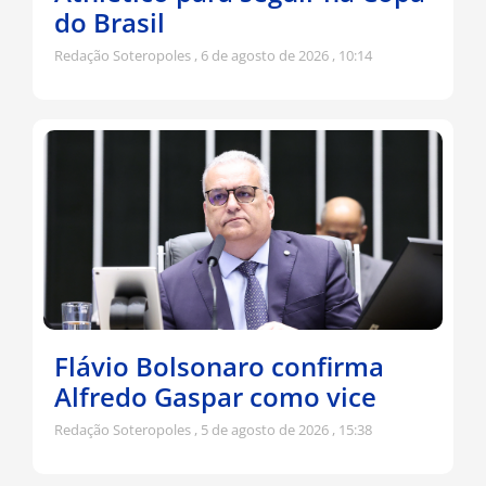
do Brasil
Redação Soteropoles
6 de agosto de 2026
10:14
Flávio Bolsonaro confirma
Alfredo Gaspar como vice
Redação Soteropoles
5 de agosto de 2026
15:38