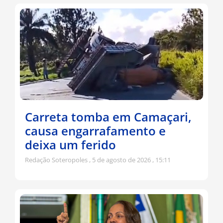
Carreta tomba em Camaçari,
causa engarrafamento e
deixa um ferido
Redação Soteropoles
5 de agosto de 2026
15:11