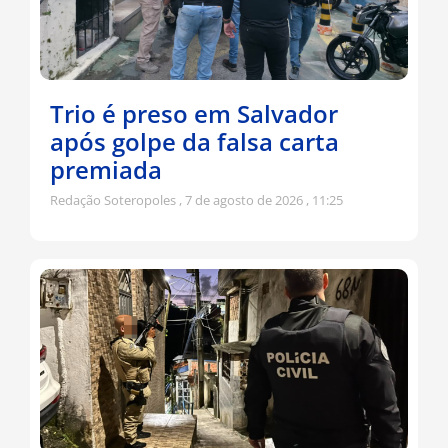
Trio é preso em Salvador
após golpe da falsa carta
premiada
Redação Soteropoles
7 de agosto de 2026
11:25