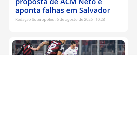
proposta de ACM Neto e
aponta falhas em Salvador
Redação Soteropoles
6 de agosto de 2026
10:23
Leão busca virada contra o
Athletico para seguir na Copa
do Brasil
Redação Soteropoles
6 de agosto de 2026
10:14