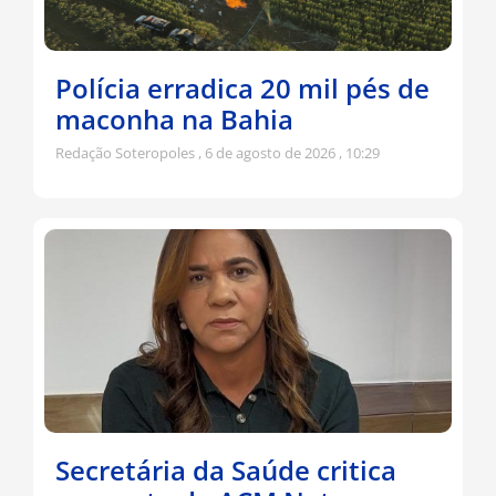
Polícia erradica 20 mil pés de
maconha na Bahia
Redação Soteropoles
6 de agosto de 2026
10:29
Secretária da Saúde critica