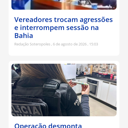
Vereadores trocam agressões
e interrompem sessão na
Bahia
Redação Soteropoles
6 de agosto de 2026
15:03
Operação desmonta