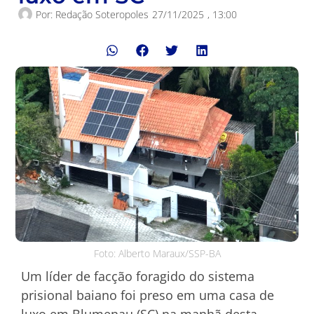
Por:
Redação Soteropoles
27/11/2025
,
13:00
Foto: Alberto Maraux/SSP-BA
Um líder de facção foragido do sistema
prisional baiano foi preso em uma casa de
luxo em Blumenau (SC) na manhã desta