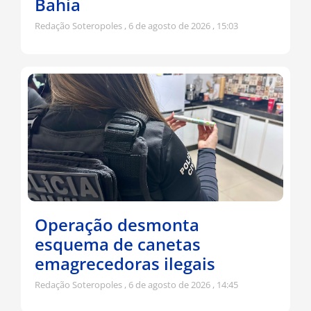
Bahia
Redação Soteropoles
6 de agosto de 2026
15:03
Operação desmonta
esquema de canetas
emagrecedoras ilegais
Redação Soteropoles
6 de agosto de 2026
14:45