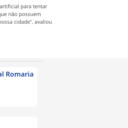
tificial para tentar
s que não possuem
ossa cidade”, avaliou
al Romaria