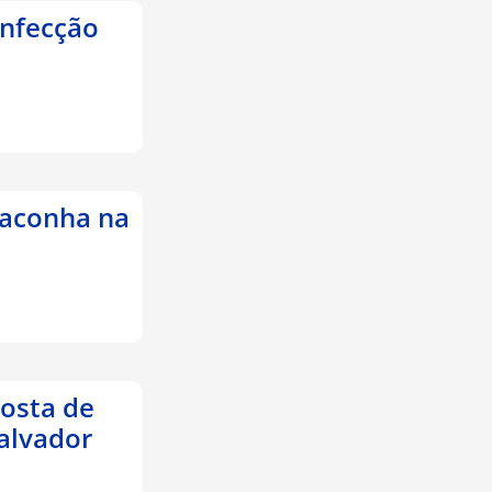
infecção
maconha na
posta de
alvador