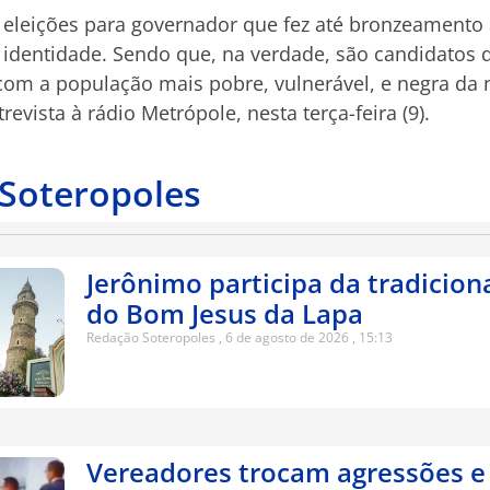
eleições para governador que fez até bronzeamento ar
a identidade. Sendo que, na verdade, são candidato
 a população mais pobre, vulnerável, e negra da n
revista à rádio Metrópole, nesta terça-feira (9).
 Soteropoles
Jerônimo participa da tradicion
do Bom Jesus da Lapa
Redação Soteropoles
6 de agosto de 2026
15:13
Vereadores trocam agressões e