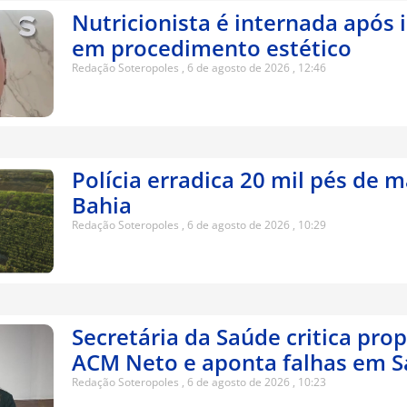
Nutricionista é internada após 
em procedimento estético
Redação Soteropoles
6 de agosto de 2026
12:46
Polícia erradica 20 mil pés de 
Bahia
Redação Soteropoles
6 de agosto de 2026
10:29
Secretária da Saúde critica pro
ACM Neto e aponta falhas em S
Redação Soteropoles
6 de agosto de 2026
10:23