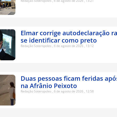
Redação Soteropoles
6 de agosto de 2026
13:21
Elmar corrige autodeclaração ra
se identificar como preto
Redação Soteropoles
6 de agosto de 2026
13:12
Duas pessoas ficam feridas apó
na Afrânio Peixoto
Redação Soteropoles
6 de agosto de 2026
12:58