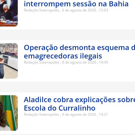
interrompem sessão na Bahia
Redação Soteropoles
6 de agosto de 2026
15:03
Operação desmonta esquema d
emagrecedoras ilegais
Redação Soteropoles
6 de agosto de 2026
14:45
Aladilce cobra explicações sobr
Escola do Curralinho
Redação Soteropoles
6 de agosto de 2026
14:21