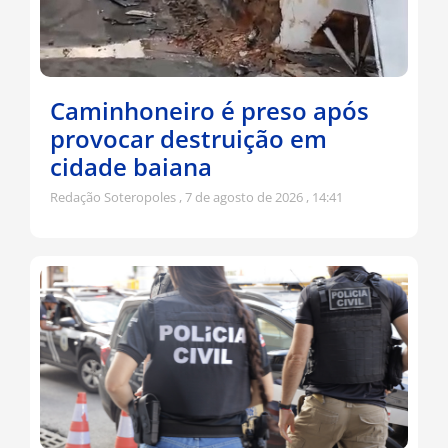
Caminhoneiro é preso após
provocar destruição em
cidade baiana
Redação Soteropoles
7 de agosto de 2026
14:41