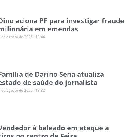
Dino aciona PF para investigar fraude
milionária em emendas
7 de agosto de 2026
13:44
Família de Darino Sena atualiza
estado de saúde do jornalista
7 de agosto de 2026
13:32
Vendedor é baleado em ataque a
tiros no centro de Feira