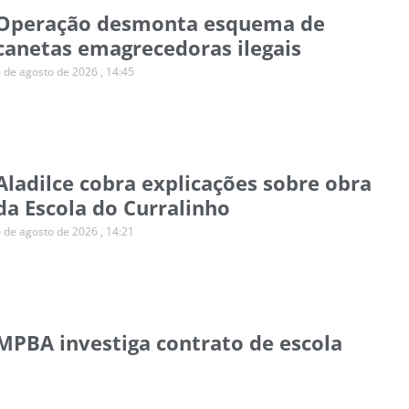
Operação desmonta esquema de
canetas emagrecedoras ilegais
6 de agosto de 2026
14:45
Aladilce cobra explicações sobre obra
da Escola do Curralinho
6 de agosto de 2026
14:21
MPBA investiga contrato de escola
para autistas em Salvador
6 de agosto de 2026
14:11