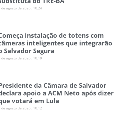
substituta do TRE-BA
5 de agosto de 2026
10:24
Começa instalação de totens com
câmeras inteligentes que integrarão
o Salvador Segura
5 de agosto de 2026
10:19
Presidente da Câmara de Salvador
declara apoio a ACM Neto após dizer
que votará em Lula
5 de agosto de 2026
10:12