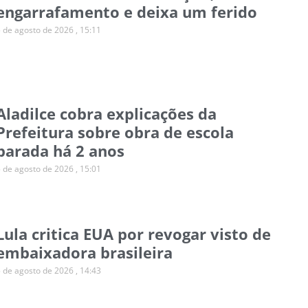
engarrafamento e deixa um ferido
5 de agosto de 2026
15:11
Aladilce cobra explicações da
Prefeitura sobre obra de escola
parada há 2 anos
5 de agosto de 2026
15:01
Lula critica EUA por revogar visto de
embaixadora brasileira
5 de agosto de 2026
14:43