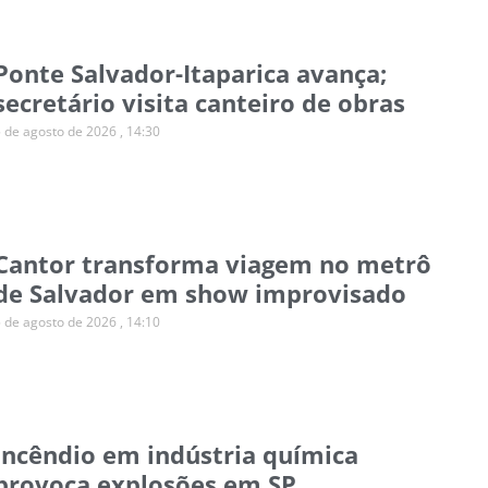
Ponte Salvador-Itaparica avança;
secretário visita canteiro de obras
5 de agosto de 2026
14:30
Cantor transforma viagem no metrô
de Salvador em show improvisado
5 de agosto de 2026
14:10
Incêndio em indústria química
provoca explosões em SP