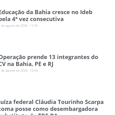
Educação da Bahia cresce no Ideb
pela 4ª vez consecutiva
5 de agosto de 2026
11:05
Operação prende 13 integrantes do
CV na Bahia, PE e RJ
5 de agosto de 2026
10:34
Juíza federal Cláudia Tourinho Scarpa
toma posse como desembargadora