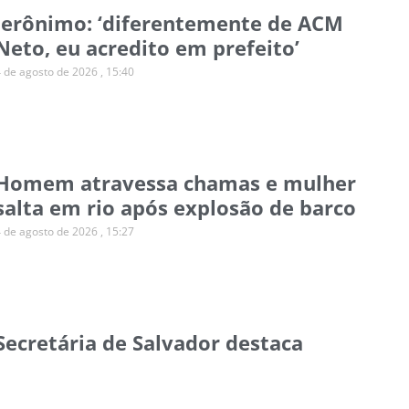
Jerônimo: ‘diferentemente de ACM
Neto, eu acredito em prefeito’
4 de agosto de 2026
15:40
Homem atravessa chamas e mulher
salta em rio após explosão de barco
4 de agosto de 2026
15:27
Secretária de Salvador destaca
desafio de ampliar o financiamento
climático para municípios