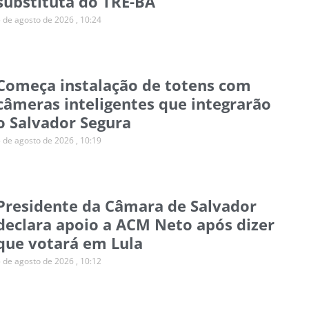
substituta do TRE-BA
5 de agosto de 2026
10:24
Começa instalação de totens com
câmeras inteligentes que integrarão
o Salvador Segura
5 de agosto de 2026
10:19
Presidente da Câmara de Salvador
declara apoio a ACM Neto após dizer
que votará em Lula
5 de agosto de 2026
10:12