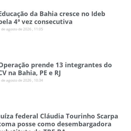
Educação da Bahia cresce no Ideb
pela 4ª vez consecutiva
5 de agosto de 2026
11:05
Operação prende 13 integrantes do
CV na Bahia, PE e RJ
5 de agosto de 2026
10:34
Juíza federal Cláudia Tourinho Scarpa
toma posse como desembargadora