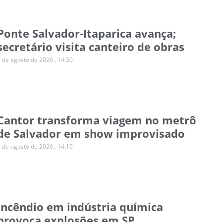
Ponte Salvador-Itaparica avança;
secretário visita canteiro de obras
5 de agosto de 2026
14:30
Cantor transforma viagem no metrô
de Salvador em show improvisado
5 de agosto de 2026
14:10
Incêndio em indústria química
provoca explosões em SP