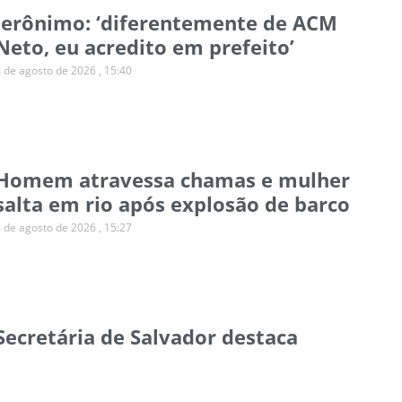
Jerônimo: ‘diferentemente de ACM
Neto, eu acredito em prefeito’
4 de agosto de 2026
15:40
Homem atravessa chamas e mulher
salta em rio após explosão de barco
4 de agosto de 2026
15:27
Secretária de Salvador destaca
desafio de ampliar o financiamento
climático para municípios