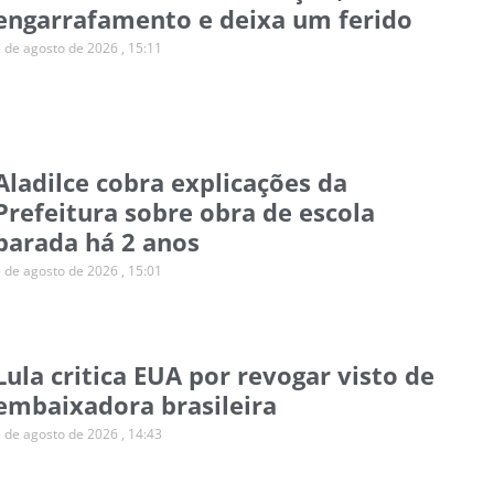
engarrafamento e deixa um ferido
5 de agosto de 2026
15:11
Aladilce cobra explicações da
Prefeitura sobre obra de escola
parada há 2 anos
5 de agosto de 2026
15:01
Lula critica EUA por revogar visto de
embaixadora brasileira
5 de agosto de 2026
14:43