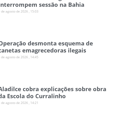
interrompem sessão na Bahia
6 de agosto de 2026
15:03
Operação desmonta esquema de
canetas emagrecedoras ilegais
6 de agosto de 2026
14:45
Aladilce cobra explicações sobre obra
da Escola do Curralinho
6 de agosto de 2026
14:21