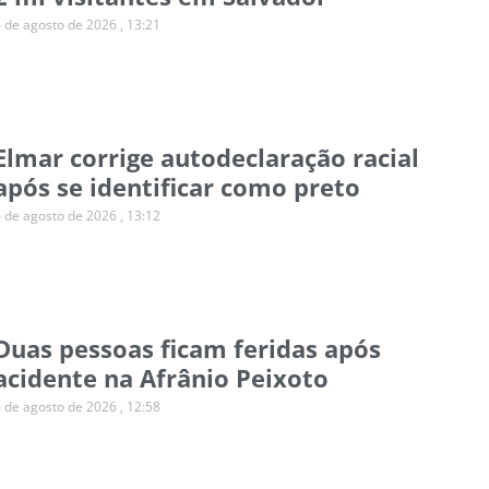
6 de agosto de 2026
13:21
Elmar corrige autodeclaração racial
após se identificar como preto
6 de agosto de 2026
13:12
Duas pessoas ficam feridas após
acidente na Afrânio Peixoto
6 de agosto de 2026
12:58