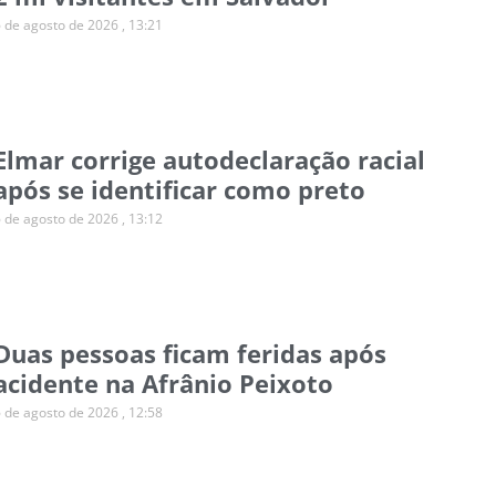
6 de agosto de 2026
13:21
Elmar corrige autodeclaração racial
após se identificar como preto
6 de agosto de 2026
13:12
Duas pessoas ficam feridas após
acidente na Afrânio Peixoto
6 de agosto de 2026
12:58