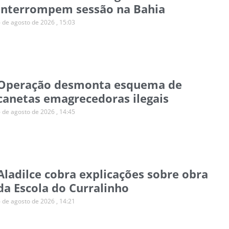
interrompem sessão na Bahia
6 de agosto de 2026
15:03
Operação desmonta esquema de
canetas emagrecedoras ilegais
6 de agosto de 2026
14:45
Aladilce cobra explicações sobre obra
da Escola do Curralinho
6 de agosto de 2026
14:21