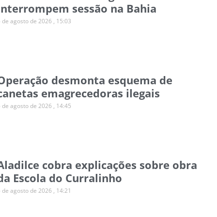
interrompem sessão na Bahia
6 de agosto de 2026
15:03
Operação desmonta esquema de
canetas emagrecedoras ilegais
6 de agosto de 2026
14:45
Aladilce cobra explicações sobre obra
da Escola do Curralinho
6 de agosto de 2026
14:21