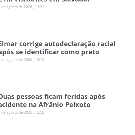
6 de agosto de 2026
13:21
Elmar corrige autodeclaração racial
após se identificar como preto
6 de agosto de 2026
13:12
Duas pessoas ficam feridas após
acidente na Afrânio Peixoto
6 de agosto de 2026
12:58