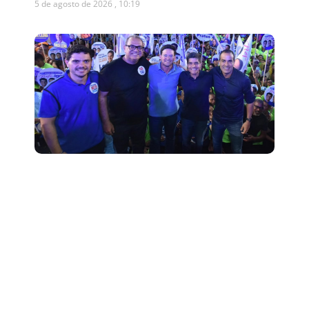
5 de agosto de 2026
10:19
Presidente da Câmara de
Salvador declara apoio a ACM
Neto após dizer que votará em
Lula
5 de agosto de 2026
10:12