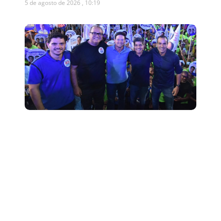
5 de agosto de 2026
10:19
Presidente da Câmara de
Salvador declara apoio a ACM
Neto após dizer que votará em
Lula
5 de agosto de 2026
10:12