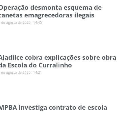
Operação desmonta esquema de
canetas emagrecedoras ilegais
6 de agosto de 2026
14:45
Aladilce cobra explicações sobre obra
da Escola do Curralinho
6 de agosto de 2026
14:21
MPBA investiga contrato de escola
para autistas em Salvador
6 de agosto de 2026
14:11