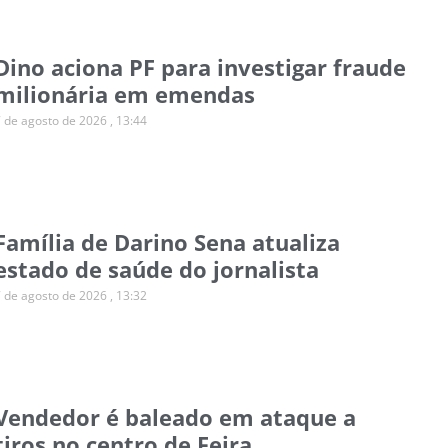
Dino aciona PF para investigar fraude
milionária em emendas
7 de agosto de 2026
13:44
Família de Darino Sena atualiza
estado de saúde do jornalista
7 de agosto de 2026
13:32
Vendedor é baleado em ataque a
tiros no centro de Feira