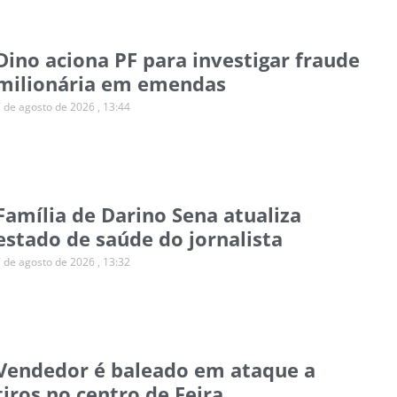
Dino aciona PF para investigar fraude
milionária em emendas
7 de agosto de 2026
13:44
Família de Darino Sena atualiza
estado de saúde do jornalista
7 de agosto de 2026
13:32
Vendedor é baleado em ataque a
tiros no centro de Feira