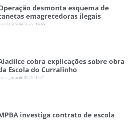
Operação desmonta esquema de
canetas emagrecedoras ilegais
6 de agosto de 2026
14:45
Aladilce cobra explicações sobre obra
da Escola do Curralinho
6 de agosto de 2026
14:21
MPBA investiga contrato de escola
para autistas em Salvador
6 de agosto de 2026
14:11