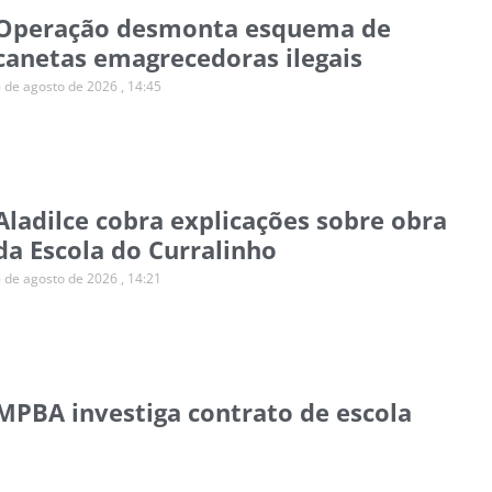
Operação desmonta esquema de
canetas emagrecedoras ilegais
6 de agosto de 2026
14:45
Aladilce cobra explicações sobre obra
da Escola do Curralinho
6 de agosto de 2026
14:21
MPBA investiga contrato de escola
para autistas em Salvador
6 de agosto de 2026
14:11