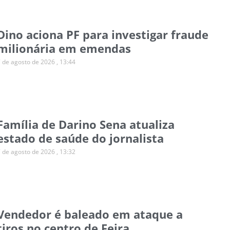
Dino aciona PF para investigar fraude
milionária em emendas
7 de agosto de 2026
13:44
Família de Darino Sena atualiza
estado de saúde do jornalista
7 de agosto de 2026
13:32
Vendedor é baleado em ataque a
tiros no centro de Feira