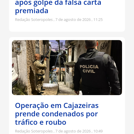
após golpe da falsa carta
premiada
Redação Soteropoles
7 de agosto de 2026
11:25
Operação em Cajazeiras
prende condenados por
tráfico e roubo
Redação Soteropoles
7 de agosto de 2026
10:49