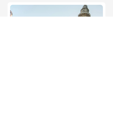
Jerônimo participa da
tradicional Romaria do Bom
Jesus da Lapa
Redação Soteropoles
6 de agosto de 2026
15:13