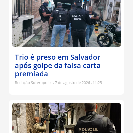
Trio é preso em Salvador
após golpe da falsa carta
premiada
Redação Soteropoles
7 de agosto de 2026
11:25