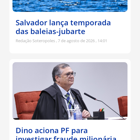
Salvador lança temporada
das baleias-jubarte
Redação Soteropoles
7 de agosto de 2026
14:01
Dino aciona PF para
investigar fraude milionária