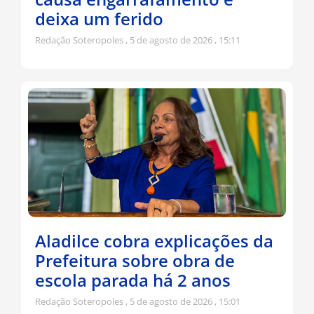
deixa um ferido
Redação Soteropoles
5 de agosto de 2026
15:11
Aladilce cobra explicações da
Prefeitura sobre obra de
escola parada há 2 anos
Redação Soteropoles
5 de agosto de 2026
15:01