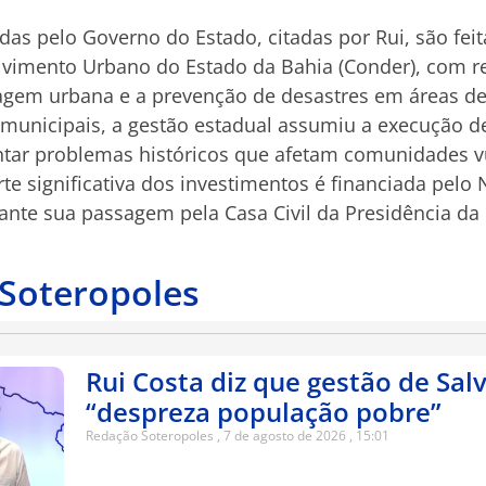
das pelo Governo do Estado, citadas por Rui, são fei
imento Urbano do Estado da Bahia (Conder), com r
agem urbana e a prevenção de desastres em áreas de
 municipais, a gestão estadual assumiu a execução d
ntar problemas históricos que afetam comunidades v
rte significativa dos investimentos é financiada pel
nte sua passagem pela Casa Civil da Presidência da 
 Soteropoles
Rui Costa diz que gestão de Sal
“despreza população pobre”
Redação Soteropoles
7 de agosto de 2026
15:01