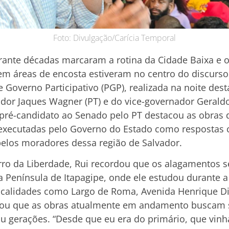
Foto: Divulgação/Carícia Temporal
ante décadas marcaram a rotina da Cidade Baixa e 
em áreas de encosta estiveram no centro do discurso
Governo Participativo (PGP), realizada na noite desta
ador Jaques Wagner (PT) e do vice-governador Geraldo
 e pré-candidato ao Senado pelo PT destacou as obra
executadas pelo Governo do Estado como respostas 
pelos moradores dessa região de Salvador.
rro da Liberdade, Rui recordou que os alagamentos 
 Península de Itapagipe, onde ele estudou durante a 
localidades como Largo de Roma, Avenida Henrique Dia
tuou que as obras atualmente em andamento buscam 
 gerações. “Desde que eu era do primário, que vinha