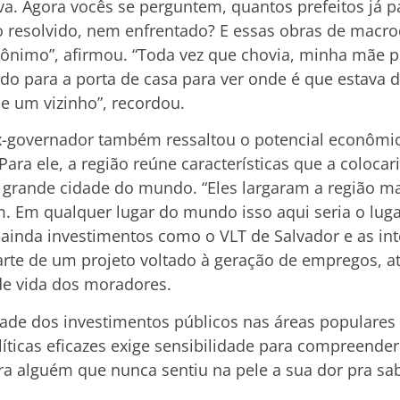
ava. Agora vocês se perguntem, quantos prefeitos já 
o resolvido, nem enfrentado? E essas obras de mac
erônimo”, afirmou. “Toda vez que chovia, minha mãe p
ndo para a porta de casa para ver onde é que estava 
e um vizinho”, recordou.
x-governador também ressaltou o potencial econômico
Para ele, a região reúne características que a coloca
 grande cidade do mundo. “Eles largaram a região ma
. Em qualquer lugar do mundo isso aqui seria o luga
ou ainda investimentos como o VLT de Salvador e as in
e de um projeto voltado à geração de empregos, atr
de vida dos moradores.
ade dos investimentos públicos nas áreas populares d
íticas eficazes exige sensibilidade para compreender 
a alguém que nunca sentiu na pele a sua dor pra sabe