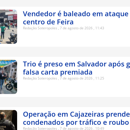
Vendedor é baleado em ataque 
centro de Feira
Redação Soteropoles
7 de agosto de 2026
11:43
Trio é preso em Salvador após 
falsa carta premiada
Redação Soteropoles
7 de agosto de 2026
11:25
Operação em Cajazeiras prende
condenados por tráfico e roubo
Redação Soteropoles
7 de agosto de 2026
10:49