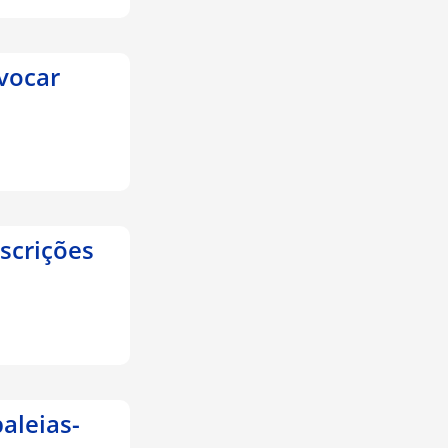
vocar
nscrições
aleias-