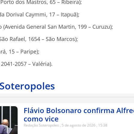
Porto dos Mastros, 65 – Ribeira);
da Dorival Caymmi, 17 – Itapuã);
 (Avenida General San Martin, 199 – Curuzu);
São Rafael, 1654 – São Marcos);
rá, 15 – Paripe);
 2041-2057 – Valéria).
 Soteropoles
Flávio Bolsonaro confirma Alfr
como vice
Redação Soteropoles
5 de agosto de 2026
15:38