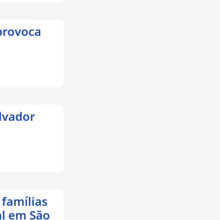
provoca
lvador
 famílias
al em São