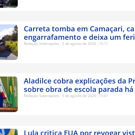
Carreta tomba em Camaçari, c
engarrafamento e deixa um fer
Redação Soteropoles
5 de agosto de 2026
15:11
Aladilce cobra explicações da P
sobre obra de escola parada há
Redação Soteropoles
5 de agosto de 2026
15:01
Lula critica EUA por revogar vis