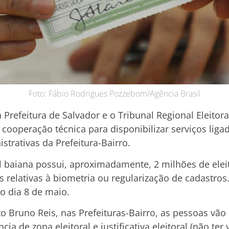
Foto: Fábio Rodrigues Pozzebom/Agência Brasil
 a Prefeitura de Salvador e o Tribunal Regional Eleitor
ooperação técnica para disponibilizar serviços ligado
trativas da Prefeitura-Bairro.
l baiana possui, aproximadamente, 2 milhões de eleit
relativas à biometria ou regularização de cadastros
o dia 8 de maio.
 Bruno Reis, nas Prefeituras-Bairro, as pessoas vão p
ência de zona eleitoral e justificativa eleitoral (não te