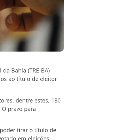
al da Bahia (TRE-BA)
s ao título de eleitor
ores, dentre estes, 130
. O prazo para
oder tirar o título de
r votado em eleições