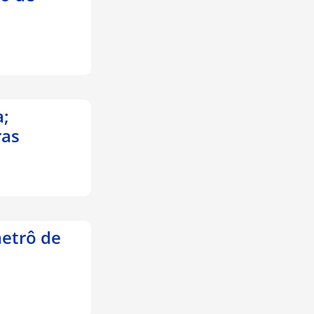
a;
ras
etrô de