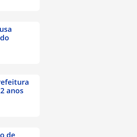
ausa
ido
refeitura
 2 anos
to de