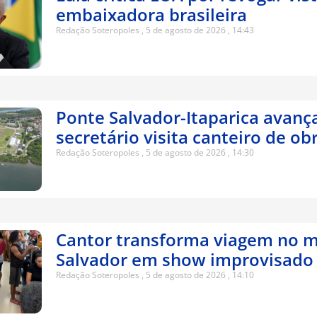
embaixadora brasileira
Redação Soteropoles
5 de agosto de 2026
14:43
Ponte Salvador-Itaparica avanç
secretário visita canteiro de ob
Redação Soteropoles
5 de agosto de 2026
14:30
Cantor transforma viagem no m
Salvador em show improvisado
Redação Soteropoles
5 de agosto de 2026
14:10