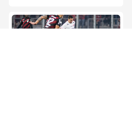
Leão busca virada contra o
Athletico para seguir na Copa
do Brasil
Redação Soteropoles
6 de agosto de 2026
10:14