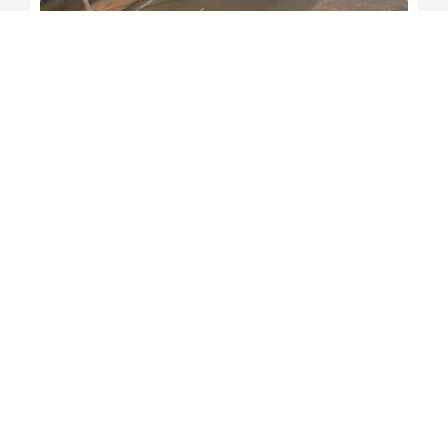
Duas pessoas ficam feridas
após acidente na Afrânio
Peixoto
Redação Soteropoles
6 de agosto de 2026
12:58