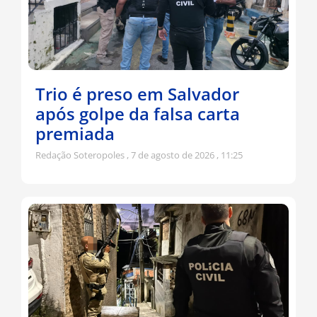
Trio é preso em Salvador
após golpe da falsa carta
premiada
Redação Soteropoles
7 de agosto de 2026
11:25