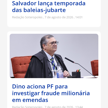
Salvador lança temporada
das baleias-jubarte
Redação Soteropoles
7 de agosto de 2026
14:01
Dino aciona PF para
investigar fraude milionária
em emendas
Redação Soteropoles
7 de agosto de 2026
13:44