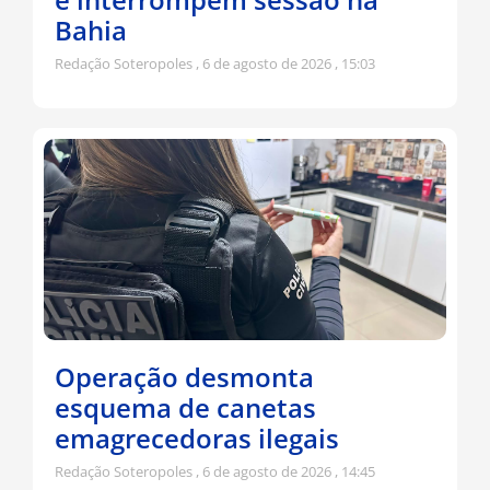
Bahia
Redação Soteropoles
6 de agosto de 2026
15:03
Operação desmonta
esquema de canetas
emagrecedoras ilegais
Redação Soteropoles
6 de agosto de 2026
14:45