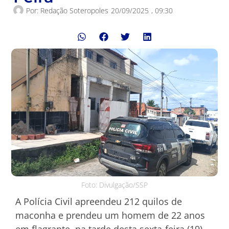
Por:
Redação Soteropoles
20/09/2025
,
09:30
Foto: Divulgação/SSP
A Polícia Civil apreendeu 212 quilos de
maconha e prendeu um homem de 22 anos
em flagrante, na tarde desta sexta-feira (19),