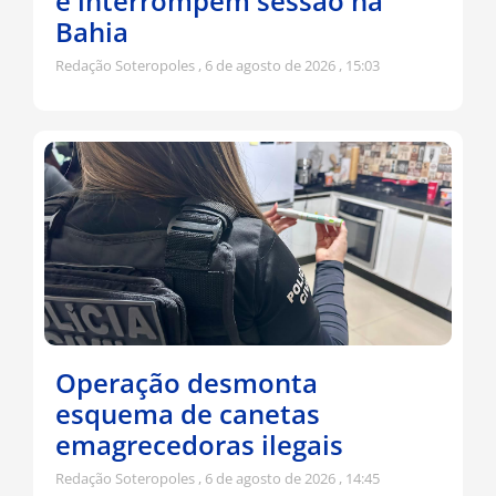
e interrompem sessão na
Bahia
Redação Soteropoles
6 de agosto de 2026
15:03
Operação desmonta
esquema de canetas
emagrecedoras ilegais
Redação Soteropoles
6 de agosto de 2026
14:45