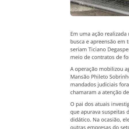
Em uma ação realizada n
busca e apreensão em t
seriam Ticiano Degasper
meio de contratos de fo
A operação mobilizou ag
Mansão Phileto Sobrinh
mandados judiciais fora
chamaram a atenção de
O pai dos atuais investi
que apurava suspeitas d
didático. Na ocasião, e
outras empresas do seto