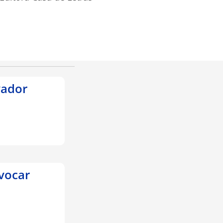
vador
vocar