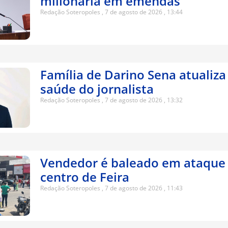
milionária em emendas
Redação Soteropoles
7 de agosto de 2026
13:44
Família de Darino Sena atualiza
saúde do jornalista
Redação Soteropoles
7 de agosto de 2026
13:32
Vendedor é baleado em ataque 
centro de Feira
Redação Soteropoles
7 de agosto de 2026
11:43