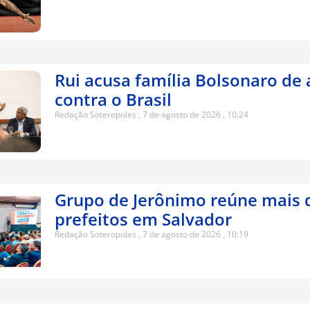
Rui acusa família Bolsonaro de 
contra o Brasil
Redação Soteropoles
7 de agosto de 2026
10:24
Grupo de Jerônimo reúne mais 
prefeitos em Salvador
Redação Soteropoles
7 de agosto de 2026
10:19