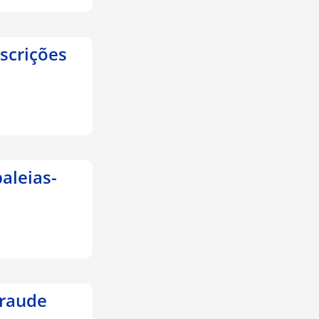
nscrições
aleias-
fraude