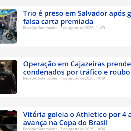
Trio é preso em Salvador após 
falsa carta premiada
Redação Soteropoles
7 de agosto de 2026
11:25
Operação em Cajazeiras prende
condenados por tráfico e roubo
Redação Soteropoles
7 de agosto de 2026
10:49
Vitória goleia o Athletico por 4 
avança na Copa do Brasil
Redação Soteropoles
7 de agosto de 2026
10:34