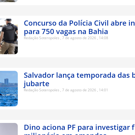
Concurso da Polícia Civil abre i
para 750 vagas na Bahia
Redação Soteropoles
7 de agosto de 2026
14:08
Salvador lança temporada das b
jubarte
Redação Soteropoles
7 de agosto de 2026
14:01
Dino aciona PF para investigar 