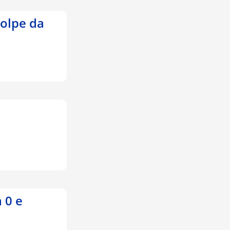
golpe da
a 0 e