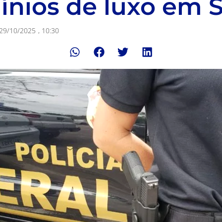
nios de luxo em S
29/10/2025
,
10:30