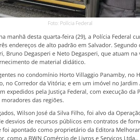
Foto: Polícia Federal
a manhã desta quarta-feira (29), a Polícia Federal
rês endereços de alto padrão em Salvador. Segundo
i, Bruno Degasperi e Neto Degasperi, que atuam na 
rnecimento de material didático.
entes no condomínio Horto Villaggio Panamby, no Ho
o, no Corredor da Vitória; e em um imóvel no Jardim
m expedidos pela Justiça Federal, com execução da P
 moradores das regiões.
gados, Wilson José da Silva Filho, foi alvo da Operaçã
e desvios de recursos públicos em contratos de for
le foi apontado como proprietário da Editora Melhora
r, como a BWN Comércio de Livros e Serviços Ltda., 