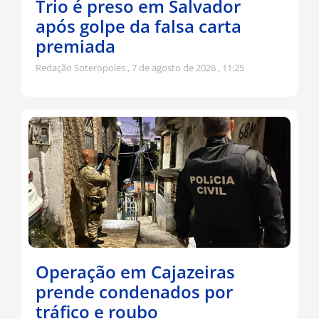
Trio é preso em Salvador
após golpe da falsa carta
premiada
Redação Soteropoles
7 de agosto de 2026
11:25
Operação em Cajazeiras
prende condenados por
tráfico e roubo