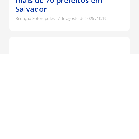
mais de 70 prefeitos em
Salvador
Redação Soteropoles
7 de agosto de 2026
10:19
Jerônimo participa da
tradicional Romaria do Bom
Jesus da Lapa
Redação Soteropoles
6 de agosto de 2026
15:13