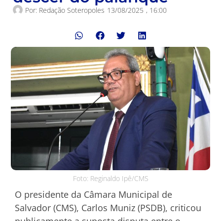
Por:
Redação Soteropoles
13/08/2025
,
16:00
Foto: Reginaldo Ipê/CMS
O presidente da Câmara Municipal de
Salvador (CMS), Carlos Muniz (PSDB), criticou
publicamente a suposta disputa entre o