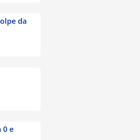
golpe da
a 0 e