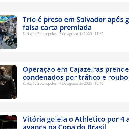
Trio é preso em Salvador após 
falsa carta premiada
Redação Soteropoles
7 de agosto de 2026
11:25
Operação em Cajazeiras prende
condenados por tráfico e roubo
Redação Soteropoles
7 de agosto de 2026
10:49
Vitória goleia o Athletico por 4 
avança na Copa do Brasil