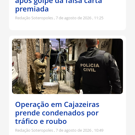
após golpe da falsa carta
premiada
Redação Soteropoles
7 de agosto de 2026
11:25
Operação em Cajazeiras
prende condenados por
tráfico e roubo
Redação Soteropoles
7 de agosto de 2026
10:49