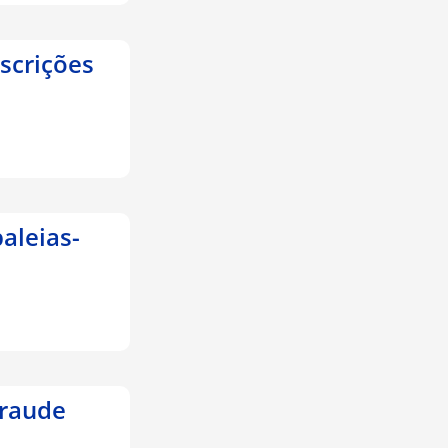
nscrições
aleias-
fraude