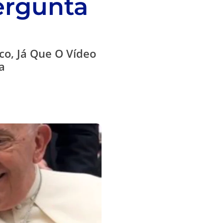
ergunta
co, Já Que O Vídeo
a