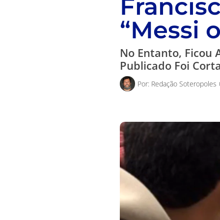
Francis
“Messi o
No Entanto, Ficou 
Publicado Foi Cor
Por:
Redação Soteropoles