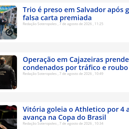
Trio é preso em Salvador após 
falsa carta premiada
Redação Soteropoles
7 de agosto de 2026
11:25
Operação em Cajazeiras prende
condenados por tráfico e roubo
Redação Soteropoles
7 de agosto de 2026
10:49
Vitória goleia o Athletico por 4 
avança na Copa do Brasil
Redação Soteropoles
7 de agosto de 2026
10:34