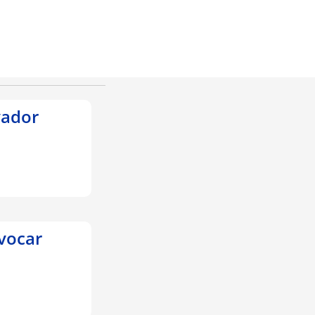
vador
vocar