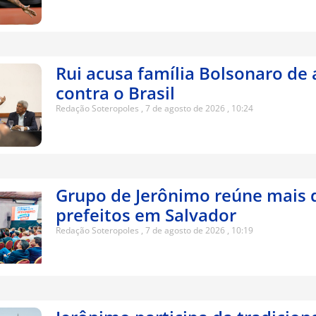
Rui acusa família Bolsonaro de 
contra o Brasil
Redação Soteropoles
7 de agosto de 2026
10:24
Grupo de Jerônimo reúne mais 
prefeitos em Salvador
Redação Soteropoles
7 de agosto de 2026
10:19