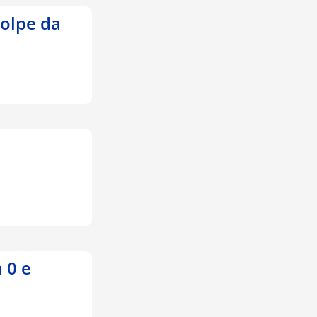
golpe da
a 0 e