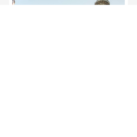
Jerônimo participa da
tradicional Romaria do Bom
Jesus da Lapa
Redação Soteropoles
6 de agosto de 2026
15:13