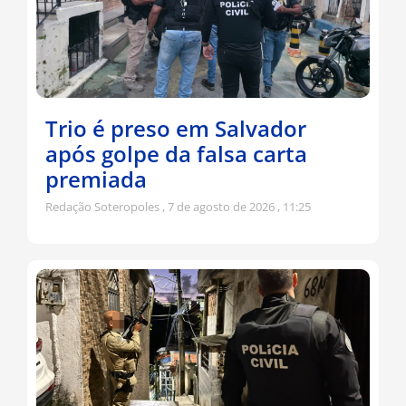
Trio é preso em Salvador
após golpe da falsa carta
premiada
Redação Soteropoles
7 de agosto de 2026
11:25