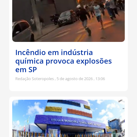
Incêndio em indústria
química provoca explosões
em SP
Redação Soteropoles
5 de agosto de 2026
13:06