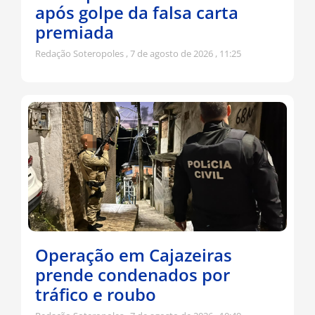
após golpe da falsa carta
premiada
Redação Soteropoles
7 de agosto de 2026
11:25
Operação em Cajazeiras
prende condenados por
tráfico e roubo