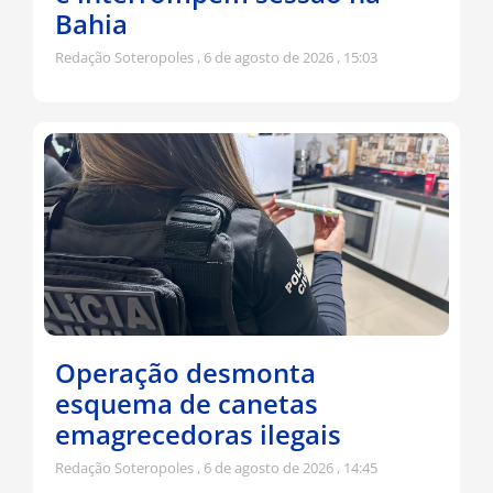
Bahia
Redação Soteropoles
6 de agosto de 2026
15:03
Operação desmonta
esquema de canetas
emagrecedoras ilegais
Redação Soteropoles
6 de agosto de 2026
14:45